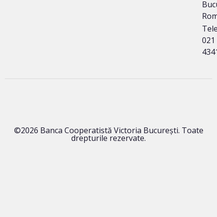
Buc
Rom
Tele
021
434
©2026 Banca Cooperatistă Victoria București. Toate
drepturile rezervate.