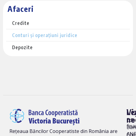
Afaceri
Credite
Conturi și operațiuni juridice
Depozite
Vi
Le
ne
Edu
fina
Ban
Rețeaua Băncilor Cooperatiste din România are
AN
Coo